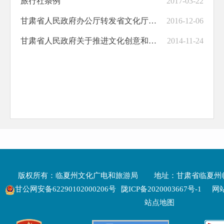
旅行社条例
2017-03-22
甘肃省人民政府办公厅转发省文化厅等部门关于推动文化文物单位文化创意产品开发的实施意见的通知v
2016-12-06
甘肃省人民政府关于推进文化创意和设计服务与相关产业融合发展的实施意见
2014-11-24
版权所有：临夏州文化广电和旅游局
地址：甘肃省临夏州
甘公网安备62290102000206号
陇ICP备2020003667号-1
网站
站点地图