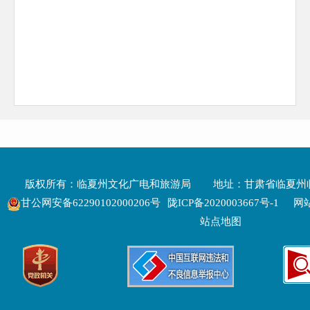
版权所有：临夏州文化广电和旅游局
地址：甘肃省临夏州
甘公网安备62290102000206号
陇ICP备2020003667号-1
网站
站点地图