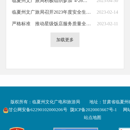
临夏州文广旅局积极组织参加“4·26国际知识产权日”集中宣传活动
2023-04-30
临夏州文广旅局召开2023年度安全生产工作会议
2023-02-14
严格标准 推动星级饭店服务质量全面提升
2023-02-11
加载更多
版权所有：临夏州文化广电和旅游局
地址：甘肃省临夏州
甘公网安备62290102000206号
陇ICP备2020003667号-1
网站
站点地图