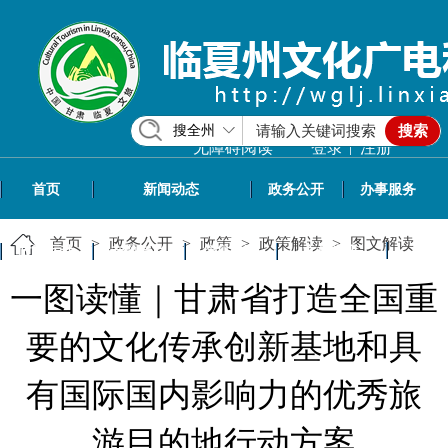
搜全州
搜索
|
无障碍阅读
登录
注册
首页
新闻动态
政务公开
办事服务
首页
>
政务公开
>
政策
>
政策解读
>
图文解读
政民互动
专题专栏
信息共享
文旅资讯
一图读懂｜甘肃省打造全国重
要的文化传承创新基地和具
有国际国内影响力的优秀旅
游目的地行动方案