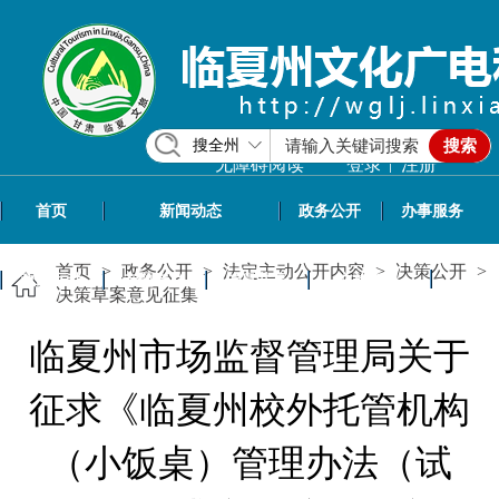
搜全州
搜索
|
无障碍阅读
登录
注册
首页
新闻动态
政务公开
办事服务
首页
>
政务公开
>
法定主动公开内容
>
决策公开
>
政民互动
专题专栏
信息共享
文旅资讯
决策草案意见征集
临夏州市场监督管理局关于
征求《临夏州校外托管机构
（小饭桌）管理办法（试