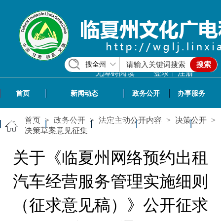
搜全州
搜索
|
无障碍阅读
登录
注册
首页
新闻动态
政务公开
办事服务
首页
>
政务公开
>
法定主动公开内容
>
决策公开
>
政民互动
专题专栏
信息共享
文旅资讯
决策草案意见征集
关于《临夏州网络预约出租
汽车经营服务管理实施细则
（征求意见稿）》公开征求