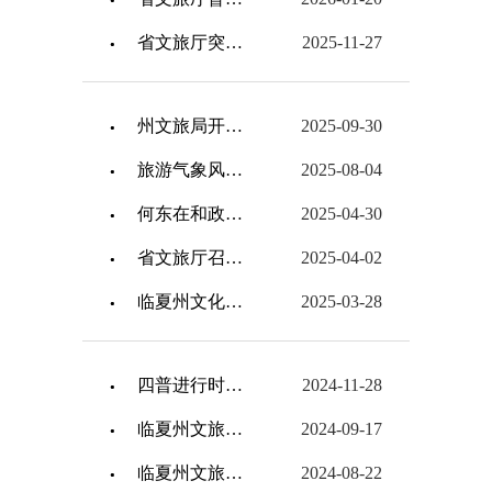
省文旅厅突出重要时段重点领域推进安全生产驻点包抓工作
2025-11-27
州文旅局开展国庆、中秋节前文旅市场安全生产专项检查
2025-09-30
旅游气象风险提示
2025-08-04
何东在和政县调研“五一”节前安全工作
2025-04-30
省文旅厅召开2025年第二季度全省文旅市场监管执法和安全生产工作视频调度会
2025-04-02
临夏州文化广电和旅游局关于2024年法治政府建设年度报告
2025-03-28
四普进行时——和政新发现文物点线索铁桦山寺石窟、道光二十四年奋斗村韩土司勘界草山禁止私垦告示石刻2处
2024-11-28
临夏州文旅局开展中秋假日期间文旅市场安全生产检查工作
2024-09-17
临夏州文旅局开展旅游环境专项整治工作
2024-08-22