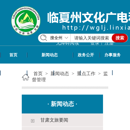
搜全州
搜索
|
无障碍阅读
登录
注册
首页
新闻动态
政务公开
办事服务
政民互动
专题专栏
信息共享
文旅资讯
首页
>
新闻动态
>
重点工作
>
监
督管理
·
新闻动态
·
甘肃文旅要闻