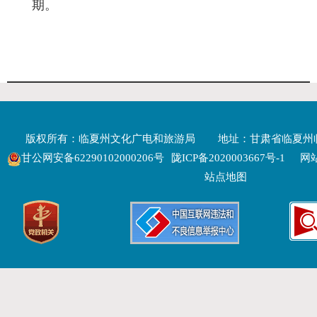
期。
版权所有：临夏州文化广电和旅游局
地址：甘肃省临夏州
甘公网安备62290102000206号
陇ICP备2020003667号-1
网站
站点地图