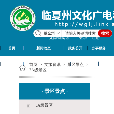
搜全州
搜索
|
无障碍阅读
登录
注册
首页
新闻动态
政务公开
办事服务
政民互动
专题专栏
信息共享
文旅资讯
首页
>
文旅资讯
>
景区景点
>
3A级景区
·
景区景点
·
5A级景区