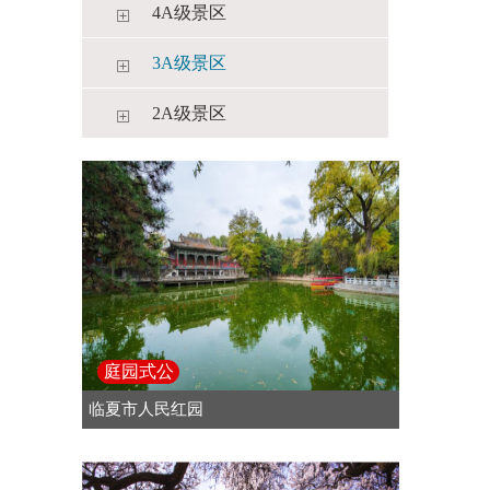
4A级景区
3A级景区
2A级景区
庭园式公
园
临夏市人民红园