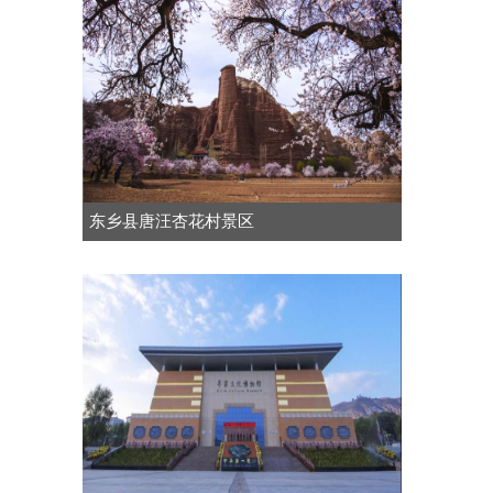
东乡县唐汪杏花村景区