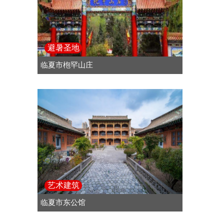
避暑圣地
临夏市枹罕山庄
艺术建筑
临夏市东公馆