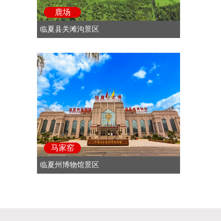
鹿场
临夏县关滩沟景区
马家窑
临夏州博物馆景区