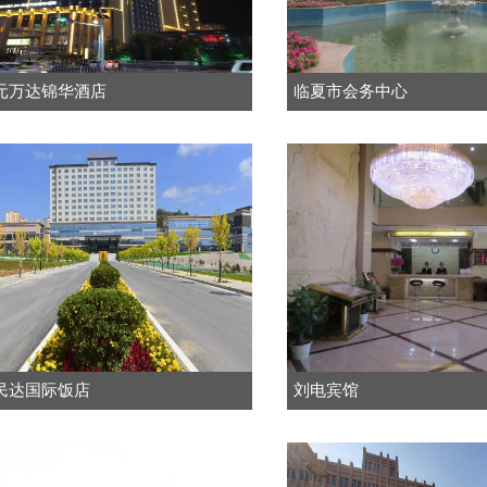
元万达锦华酒店
临夏市会务中心
民达国际饭店
刘电宾馆