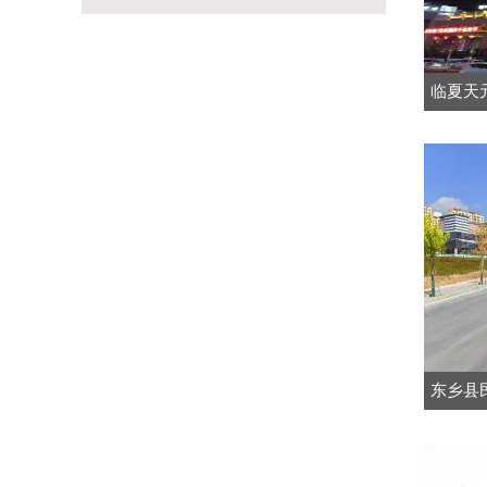
临夏天
东乡县