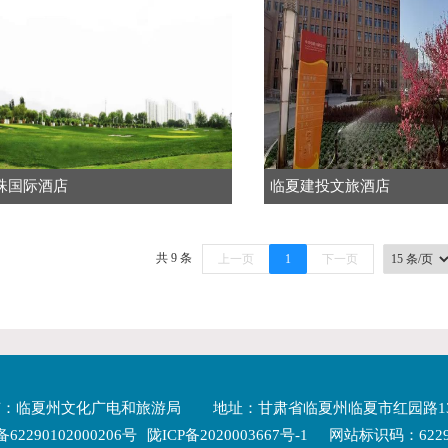
珠国际酒店
临夏建投文旅酒店
共 9 条
上一页
1
下一页
有：临夏州文化广电和旅游局
地址：甘肃省临夏州临夏市红园路1
2290102000206号
陇ICP备2020003667号-1
网站标识码：62290