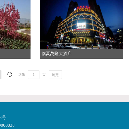
临夏萬隆大酒店
到第
页
确定
3号
00038