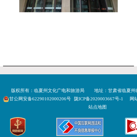
版权所有：临夏州文化广电和旅游局
地址：甘肃省临夏州
甘公网安备62290102000206号
陇ICP备2020003667号-1
网站
站点地图