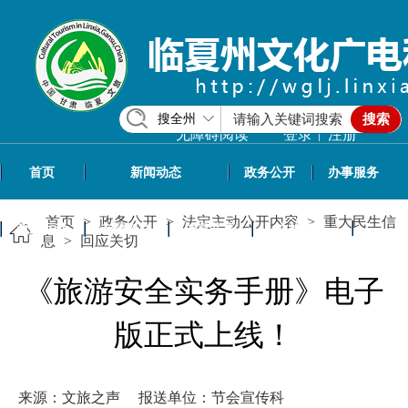
搜全州
搜索
|
无障碍阅读
登录
注册
首页
新闻动态
政务公开
办事服务
首页
>
政务公开
>
法定主动公开内容
>
重大民生信
政民互动
专题专栏
信息共享
文旅资讯
息
>
回应关切
《旅游安全实务手册》电子
版正式上线！
来源：文旅之声
报送单位：节会宣传科