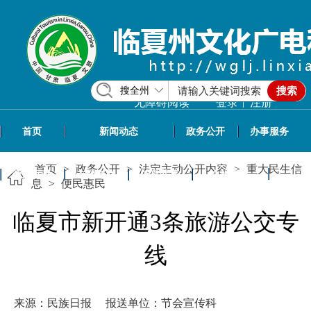
搜全州
搜索
|
无障碍阅读
登录
注册
首页
新闻动态
政务公开
办事服务
首页
>
政务公开
>
法定主动公开内容
>
重大民生信
政民互动
专题专栏
信息共享
文旅资讯
息
>
便民惠民
临夏市新开通3条旅游公交专
线
来源：民族日报
报送单位：节会宣传科