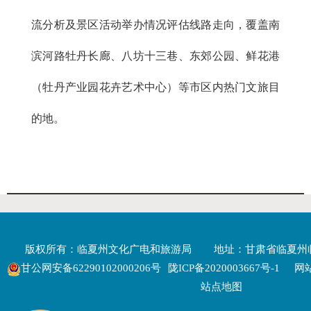
流分析及景区活动举办情况评估线路走向，覆盖南
滨河路牡丹长廊、八坊十三巷、东郊公园、鲜花港
（牡丹产业园花卉艺术中心）等市区内热门文旅目
的地。
版权所有：临夏州文化广电和旅游局
地址：甘肃省临夏州
甘公网安备62290102000206号
陇ICP备2020003667号-1
网站
站点地图