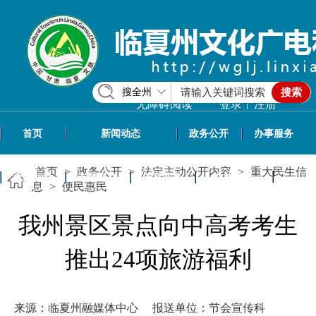
搜全州
搜索
|
无障碍阅读
登录
注册
首页
新闻动态
政务公开
办事服务
首页
>
政务公开
>
法定主动公开内容
>
重大民生信
政民互动
专题专栏
信息共享
文旅资讯
息
>
便民惠民
我州景区景点向中高考考生
推出24项旅游福利
来源：临夏州融媒体中心
报送单位：节会宣传科