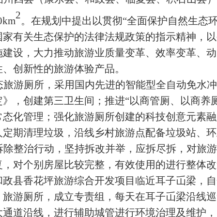
2
km
。在规划中提出以贯彻“全面保护自然生态
国家有关生态保护的法律法规政策的指示精神，以
施建设，大力推动旅游业质量变革、效率变革、动
性、创新性的旅游体验产品。
态旅游厕所，采用国内先进的智能型全自动免水冲
》，创建第三卫生间；推进“以商管厕、以商养厕
常态化管理；强化旅游厕所创建的科技创意元素
人定期清理垃圾，沿线乡村旅游点配备垃圾站、环
拆除整治行动，
坚持拆改并举，应拆尽拆，对旅游
复，对个别房屋比较完整，有效使用的进行整体改
和政县香花坪旅游综合开发项目临近耳子屲梁，
自
、旅游厕所，成立专责组，每天在耳子屲梁沿线巡
大通道沿线，进行辅助城管进行环境治理及维护，