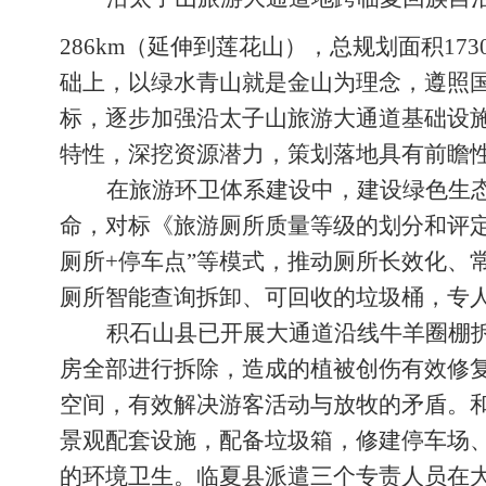
286km（延伸到莲花山），总规划面积1730
础上，以绿水青山就是金山为理念，遵照
标，逐步加强沿太子山旅游大通道基础设
特性，深挖资源潜力，策划落地具有前瞻
在旅游环卫体系建设中，建设绿色生
命，对标《旅游厕所质量等级的划分和评定
厕所+停车点”等模式，推动厕所长效化、
厕所智能查询拆卸、可回收的垃圾桶，专
积石山县
已
开展大通道沿线牛羊圈棚
房全部进行拆除，造成的植被创伤有效修
空间，有效解决游客活动与放牧的矛盾。
景观配套设施，配备垃圾箱，修建停车场
的环境卫生。
临夏县派遣三个专责人员在