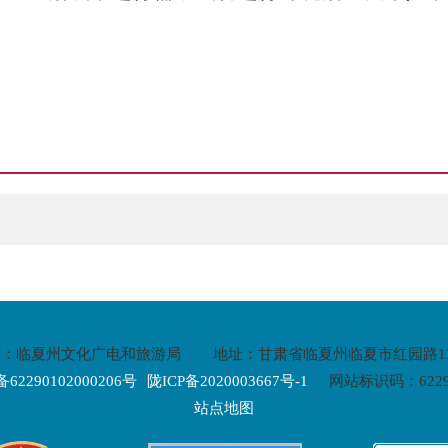
有：临夏州文化广电和旅游局
地址：甘肃省临夏州临夏市红园路1
2290102000206号
陇ICP备2020003667号-1
网站标识码：62290
站点地图