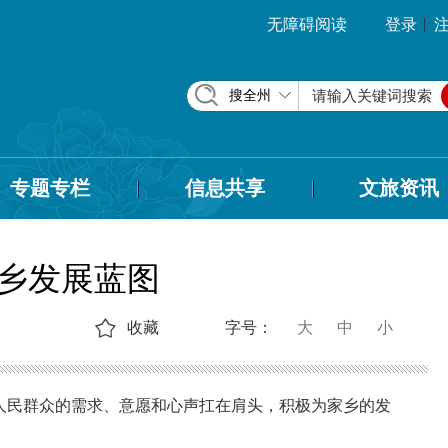
|
无障碍阅读
登录
搜全州
专题专栏
信息共享
文旅资讯
乡发展蓝图
收藏
字号：
大
中
小
人民群众的需求、意愿和心声扛在肩头，积极为家乡的发