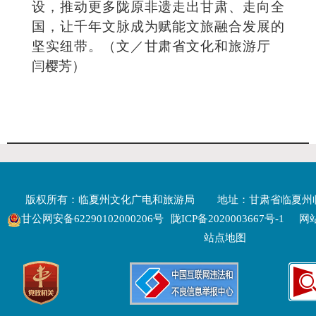
设，推动更多陇原非遗走出甘肃、走向全
国，让千年文脉成为赋能文旅融合发展的
坚实纽带。（文／甘肃省文化和旅游厅
闫樱芳）
版权所有：临夏州文化广电和旅游局
地址：甘肃省临夏州
甘公网安备62290102000206号
陇ICP备2020003667号-1
网站
站点地图