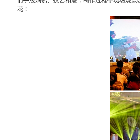
们手法娴熟、技艺精湛，制作过程令现场观众叹
花！