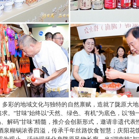
多彩的地域文化与独特的自然禀赋，造就了陇原大地
求。“甘味”始终以“天然、绿色、有机”为底色，以“独
品、解码“甘味”精髓，推介会创新形式，邀请非遗代
酒泉糊锅浓香四溢，传承千年丝路饮食智慧；庆阳花