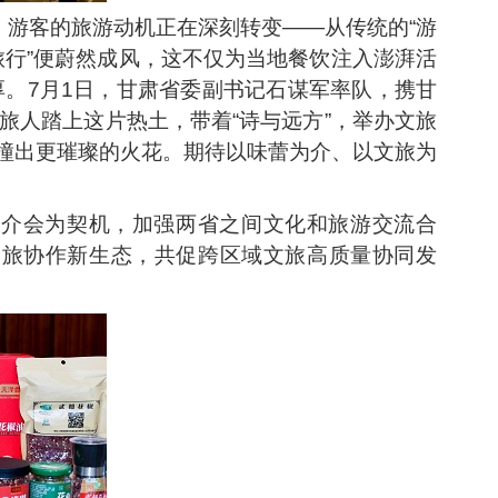
，游客的旅游动机正在深刻转变——从传统的“游
旅行”便蔚然成风，这不仅为当地餐饮注入澎湃活
。7月1日，甘肃省委副书记石谋军率队，携甘
旅人踏上这片热土，带着“诗与远方”，举办文旅
碰撞出更璀璨的火花。期待以味蕾为介、以文旅为
推介会为契机，加强两省之间文化和旅游交流合
文旅协作新生态，共促跨区域文旅高质量协同发