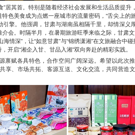
食”居其首。特别是随着经济社会发展和生活品质提升
道道特色美食成为点燃一座城市的流量密码，“舌尖上的
劲引擎。他强调，甘肃与湖南虽相隔千里，却情深义厚
介会。时隔半月，在暑期旅游旺季来临之际，甘肃文
山海情深”，让“如意甘肃”与“锦绣潇湘”在文旅融合中
，开启“湘企入甘、甘品入湘”双向奔赴的精彩实践。
源禀赋各具特色，合作空间广阔深远。希望以此次
共享、市场共拓、客源互送、文化交流，共同营造