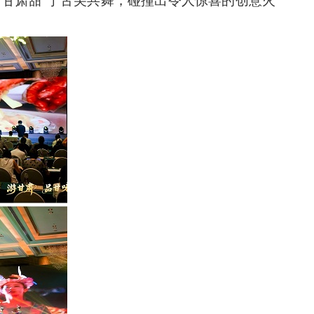
“甘肃甜”于舌尖共舞，碰撞出令人惊喜的创意火