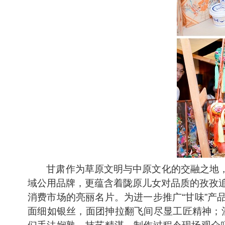
甘肃作为草原文明与中原文化的交融之地，
域公用品牌，更蕴含着陇原儿女对品质的孜孜追
消费市场的亮丽名片。为进一步推广“甘味”产
面细如银丝，面团抻拉翻飞间尽显工匠精神；