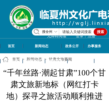
搜全州
搜索
|
无障碍阅读
登录
注册
首页
新闻动态
政务公开
办事服务
首页
>
新闻动态
>
甘肃文旅要闻
政民互动
专题专栏
信息共享
文旅资讯
“千年丝路·潮起甘肃”100个甘
肃文旅新地标（网红打卡
地）探寻之旅活动顺利推进