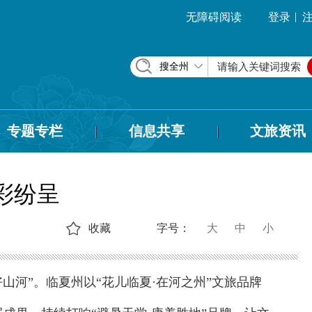
|
无障碍阅读
登录
搜全州
专题专栏
信息共享
文旅资讯
精彩纷呈
收藏
字号：
大
中
小
好山河”。临夏州以“花儿临夏·在河之州”文旅品牌