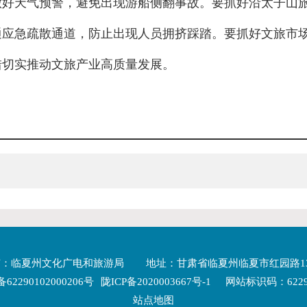
做好天气预警，避免出现游船侧翻事故。要抓好沿太子山
通应急疏散通道，防止出现人员拥挤踩踏。要抓好文旅市
措切实推动文旅产业高质量发展。
有：临夏州文化广电和旅游局
地址：甘肃省临夏州临夏市红园路1
2290102000206号
陇ICP备2020003667号-1
网站标识码：62290
站点地图