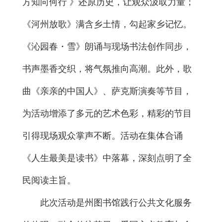
方知向何行 》还原历史，让观众汲取力量；
《河州放歌》满含乡土情，勾起家乡记忆。
《沁园春・雪》朗诵与现场书法创作同步，
书声墨香交织，将气氛推向高潮。此外，歌
曲《亲亲的中国人》、萨克斯演奏等节目，
为活动增添了多元的艺术色彩，精彩的节目
引得现场观众掌声不断。活动在集体合诵
《人生最美是读书》中落幕，深刻点明了全
民阅读主旨。
此次活动是州图书馆践行公共文化服务