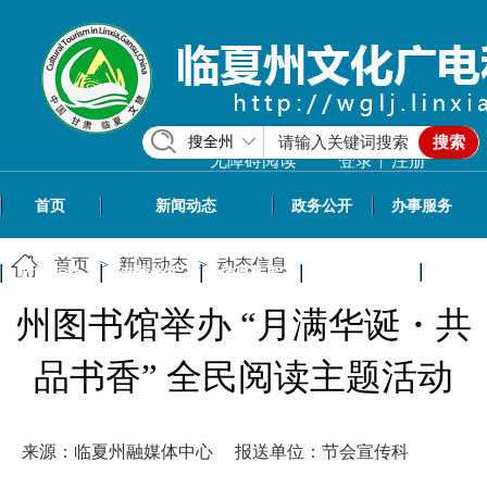
搜全州
搜索
|
无障碍阅读
登录
注册
首页
新闻动态
政务公开
办事服务
首页
>
新闻动态
>
动态信息
政民互动
专题专栏
信息共享
文旅资讯
州图书馆举办 “月满华诞・共
品书香” 全民阅读主题活动
来源：临夏州融媒体中心
报送单位：节会宣传科