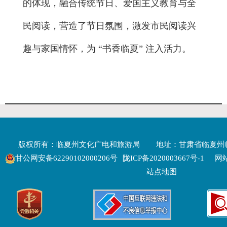
的体现，融合传统节日、爱国主义教育与全
民阅读，营造了节日氛围，激发市民阅读兴
趣与家国情怀，为 “书香临夏” 注入活力。
版权所有：临夏州文化广电和旅游局
地址：甘肃省临夏州
甘公网安备62290102000206号
陇ICP备2020003667号-1
网站
站点地图