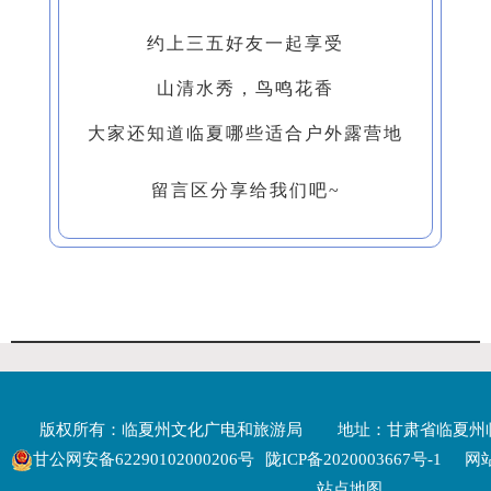
约上三五好友一起享受
山清水秀，鸟鸣花香
大家还知道临夏哪些适合户外露营地
留言区分享给我们吧~
版权所有：临夏州文化广电和旅游局
地址：甘肃省临夏州
甘公网安备62290102000206号
陇ICP备2020003667号-1
网站
站点地图