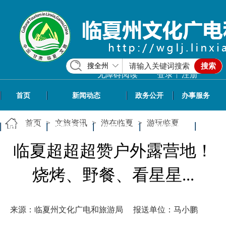
搜全州
搜索
|
无障碍阅读
登录
注册
首页
新闻动态
政务公开
办事服务
首页
>
文旅资讯
>
游在临夏
>
游玩临夏
政民互动
专题专栏
信息共享
文旅资讯
临夏超超超赞户外露营地！
烧烤、野餐、看星星...
来源：临夏州文化广电和旅游局
报送单位：马小鹏