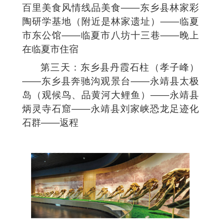
百里美食风情线品美食——东乡县林家彩
陶研学基地（附近是林家遗址）——临夏
市东公馆——临夏市八坊十三巷——晚上
在临夏市住宿
第三天：东乡县丹霞石柱（孝子峰）
——东乡县奔驰沟观景台——永靖县太极
岛（观候鸟、品黄河大鲤鱼）——永靖县
炳灵寺石窟——永靖县刘家峡恐龙足迹化
石群——返程