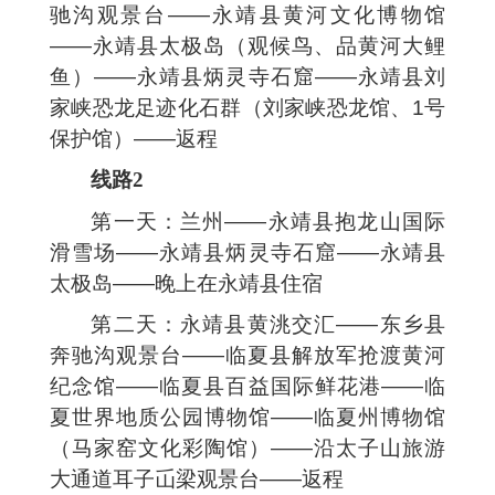
驰沟观景台——永靖县黄河文化博物馆
——永靖县太极岛（观候鸟、品黄河大鲤
鱼）——永靖县炳灵寺石窟——永靖县刘
家峡恐龙足迹化石群（刘家峡恐龙馆、1号
保护馆）——返程
线路2
第一天：兰州——永靖县抱龙山国际
滑雪场——永靖县炳灵寺石窟——永靖县
太极岛——晚上在永靖县住宿
第二天：永靖县黄洮交汇——东乡县
奔驰沟观景台——临夏县解放军抢渡黄河
纪念馆——临夏县百益国际鲜花港——临
夏世界地质公园博物馆——临夏州博物馆
（马家窑文化彩陶馆）——沿太子山旅游
大通道耳子屲梁观景台——返程