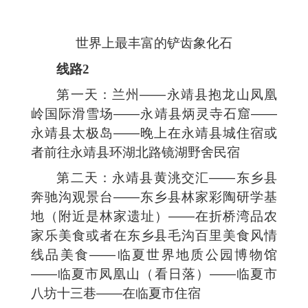
世界上最丰富的铲齿象化石
线路2
第一天：兰州——永靖县抱龙山凤凰
岭国际滑雪场——永靖县炳灵寺石窟——
永靖县太极岛——晚上在永靖县城住宿或
者前往永靖县环湖北路镜湖野舍民宿
第二天：永靖县黄洮交汇——东乡县
奔驰沟观景台——东乡县林家彩陶研学基
地（附近是林家遗址）——在折桥湾品农
家乐美食或者在东乡县毛沟百里美食风情
线品美食——临夏世界地质公园博物馆
——临夏市凤凰山（看日落）——临夏市
八坊十三巷——在临夏市住宿