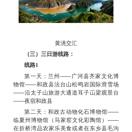
黄洮交汇
（三）三日游线路：
线路1
第一天：兰州——广河县齐家文化博
物馆——和政县法台山松鸣岩国际滑雪场
——沿太子山旅游大通道耳子屲梁观景台
——夜宿和政县
第二天：和政古动物化石博物馆——
临夏州博物馆（马家窑文化彩陶馆）——
在折桥湾品农家乐美食或者在东乡县毛沟