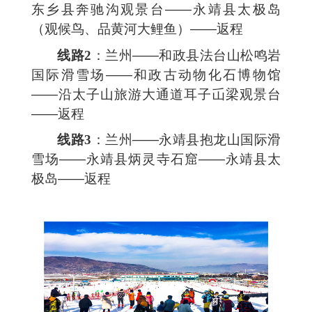
东乡县奔驰沟观景台——永靖县太极岛
（观候鸟、品黄河大鲤鱼）——返程
线路2
：兰州——和政县法台山松鸣岩
国际滑雪场——和政古动物化石博物馆
——沿太子山旅游大通道耳子屲梁观景台
——返程
线路3
：兰州——永靖县抱龙山国际滑
雪场——永靖县炳灵寺石窟——永靖县太
极岛——返程