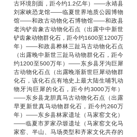
古环境剖面，距今约1.2亿年）——永靖县
刘家峡恐龙馆——临夏世界地质公园博物
馆——和政古动物化石博物馆——和政县
老沟铲齿象古动物化石点（出露中中新世
铲齿象动物群化石，距今约1600至1200万
年）——和政县桦林三趾马古动物化石点
（出露晚中新世三趾马动物群化石，距今
约1200至500万年）——东乡县牙沟巨犀
古动物化石点（出露晚渐新世巨犀动物群
化石，该化石点有地史上最大陆生哺乳动
物牙沟巨犀的化石，距今约3000万年）
——东乡县龙胆真马古动物化石点（出露
早更新世真马动物群化石，距今约260万
年）——东乡县林家遗址（马家窑文化）
——临夏市罗家尕塬遗址（马家窑文化马
家窑、半山、马场类型和齐家文化共存的