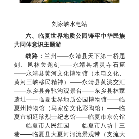
刘家峡水电站
六、临夏世界地质公园铸牢中华民族
共同体意识主题游
线路：
兰州——永靖县天下第一桥题
刻、凤林关题刻——永靖县炳灵寺石窟
——永靖县黄河文化博物馆（水电文化、
黄河三峡移民精神）——永靖县黄洮交汇
——东乡县奔驰沟观景台——东乡县林家
遗址——临夏世界地质公园博物馆——临
夏州博物馆（马家窑文化彩陶馆）——临
夏市胡廷珍烈士纪念馆——临夏市东公馆
——临夏市人民红园——临夏市八坊十三
巷——临夏县大夏河河流景观带（支流大