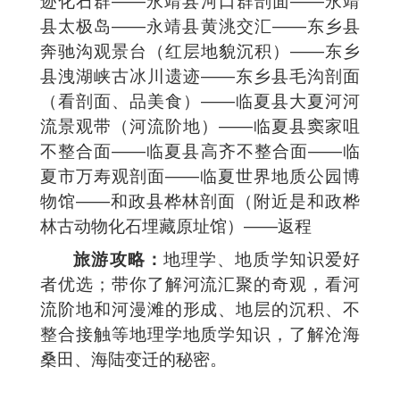
迹化石群——永靖县河口群剖面——永靖
县太极岛——永靖县黄洮交汇——东乡县
奔驰沟观景台（红层地貌沉积）——东乡
县洩湖峡古冰川遗迹——东乡县毛沟剖面
（看剖面、品美食）——临夏县大夏河河
流景观带（河流阶地）——临夏县窦家咀
不整合面——临夏县高齐不整合面——临
夏市万寿观剖面——临夏世界地质公园博
物馆——和政县桦林剖面（附近是和政桦
林古动物化石埋藏原址馆）——返程
旅游攻略：
地理学、地质学知识爱好
者优选；带你了解河流汇聚的奇观，看河
流阶地和河漫滩的形成、地层的沉积、不
整合接触等地理学地质学知识，了解沧海
桑田、海陆变迁的秘密。