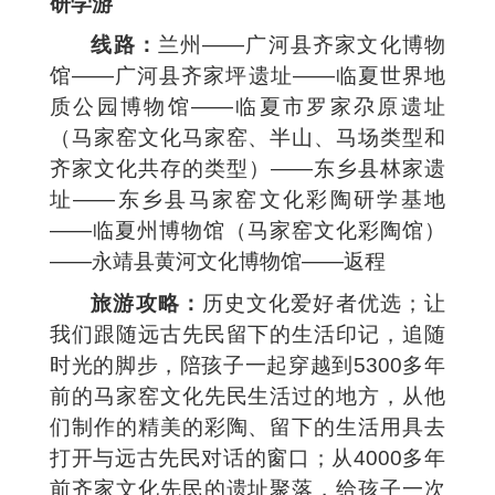
研学游
线路：
兰州——广河县齐家文化博物
馆——广河县齐家坪遗址——临夏世界地
质公园博物馆——临夏市罗家尕原遗址
（马家窑文化马家窑、半山、马场类型和
齐家文化共存的类型）——东乡县林家遗
址——东乡县马家窑文化彩陶研学基地
——临夏州博物馆（马家窑文化彩陶馆）
——永靖县黄河文化博物馆——返程
旅游攻略：
历史文化爱好者优选；让
我们跟随远古先民留下的生活印记，追随
时光的脚步，陪孩子一起穿越到5300多年
前的马家窑文化先民生活过的地方，从他
们制作的精美的彩陶、留下的生活用具去
打开与远古先民对话的窗口；从4000多年
前齐家文化先民的遗址聚落，给孩子一次