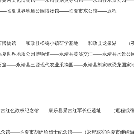
县黄河文化博物馆——永靖县炳灵寺石窟——永靖县水景公园——
——临夏世界地质公园博物馆——临夏市东公馆——返程
石博物馆——和政县松鸣小镇研学基地——和政县龙泉湖——（
临夏世界地质公园博物馆——永靖县黄洮交汇——永靖县水景公
石窟——永靖县三塬现代农业采摘园——永靖县刘家峡恐龙国家
景古红色政权纪念馆——康乐县景古红军长征遗址——（返程或
纪念馆——临夏市胡廷珍烈士纪念馆——（返程或宿临夏市继续