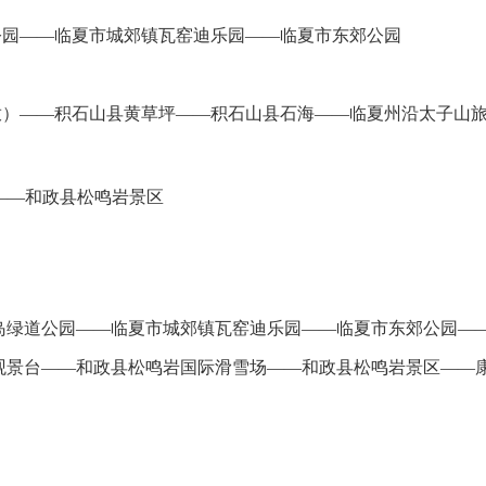
公园——临夏市城郊镇瓦窑迪乐园——临夏市东郊公园
放）——积石山县黄草坪——积石山县石海——临夏州沿太子山
—和政县松鸣岩景区
岛绿道公园——临夏市城郊镇瓦窑迪乐园——临夏市东郊公园—
观景台——和政县松鸣岩国际滑雪场——和政县松鸣岩景区——