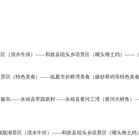
景区（清水牛排）——和政县咀头乡语景区（嘴头馋土鸡）——
巷景区（特色美食）——临夏市折桥湾美食（爆炒草鸡等特色美
太极岛——永靖县枣园新村——永靖县黄河三湾（黄河大鲤鱼）
胭脂湖景区（清水牛排）——和政县咀头乡语景区（嘴头馋土鸡