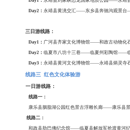
Day1：
永靖县
刘家峡恐龙国家地质公园——永靖
Day2：
永靖县
黄洮交汇——东乡县奔驰沟观景台
三日游线路：
Day1：
广河县
齐家文化博物馆——和政古动物化
Day2：
临夏市
八坊十三巷——临夏州彩陶馆——
Day3：
永靖县黄河文化博物馆——永靖县炳灵寺
线路三 红色文化体验游
一日游线路：
线路一：
康乐县胭脂湖公园红色景古浮雕长廊——康乐县
线路二：
和政县肋巴佛纪念馆——临夏县解放军抢渡黄河