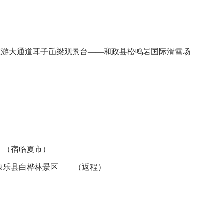
旅游大通道耳子屲梁观景台——和政县松鸣岩国际滑雪场
—（宿临夏市）
康乐县白桦林景区——（返程）