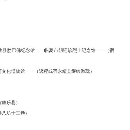
政县肋巴佛纪念馆——临夏市胡廷珍烈士纪念馆——（宿
河文化博物馆——（返程或宿永靖县继续游玩）
宿康乐县）
游八坊十三巷）
）