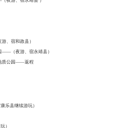
（夜游、宿永靖县 ）
夜游、宿和政县）
园——（夜游、宿永靖县）
地质公园——返程
宿康乐县继续游玩）
游玩）