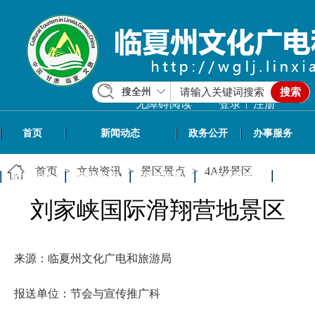
搜全州
搜索
|
无障碍阅读
登录
注册
首页
新闻动态
政务公开
办事服务
首页
>
文旅资讯
>
景区景点
>
4A级景区
政民互动
专题专栏
信息共享
文旅资讯
刘家峡国际滑翔营地景区
来源：临夏州文化广电和旅游局
报送单位：节会与宣传推广科