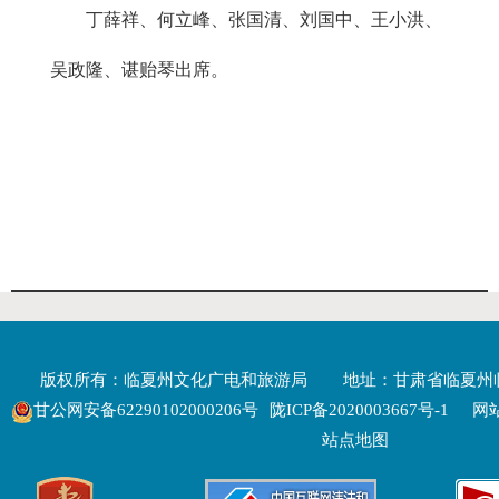
丁薛祥、何立峰、张国清、刘国中、王小洪、
吴政隆、谌贻琴出席。
版权所有：临夏州文化广电和旅游局
地址：甘肃省临夏州
甘公网安备62290102000206号
陇ICP备2020003667号-1
网站
站点地图