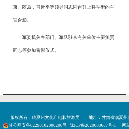
束。随后，习近平等领导同志同晋升上将军衔的军
官合影。
军委机关各部门、军队驻京有关单位主要负责
同志等参加晋衔仪式。
版权所有：临夏州文化广电和旅游局
地址：甘肃省临夏州
甘公网安备62290102000206号
陇ICP备2020003667号-1
网站