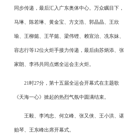
同步传递，最后汇入广东奥体中心。万众瞩目下，
马琳、陈若琳、黄金宝、方文浩、郭晶晶、王欣
瑜、王柳懿、王芊懿、梁伟铿、赖宣治、冼东妹、
容志行等12位火炬手接力传递，最后由苏炳添、张
家朗、李祎共同点燃全运会主火炬。
21时27分，第十五届全运会开幕式在主题歌
《天海一心》掀起的热烈气氛中圆满结束。
王毅、李鸿忠、何立峰、张又侠、王小洪、谌
贻琴、王东峰出席开幕式。