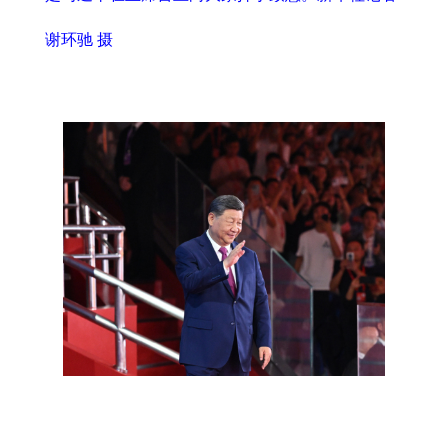
谢环驰 摄